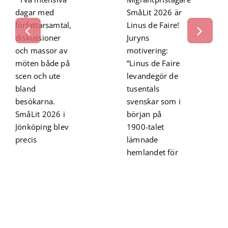
dagar med
SmåLit 2026 är
författarsamtal,
Linus de Faire!
diskussioner
Juryns
och massor av
motivering:
möten både på
”Linus de Faire
scen och ute
levandegör de
bland
tusentals
besökarna.
svenskar som i
SmåLit 2026 i
början på
Jönköping blev
1900-talet
precis
lämnade
hemlandet för