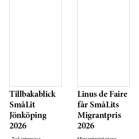
Tillbakablick
Linus de Faire
SmåLit
får SmåLits
Jönköping
Migrantpris
2026
2026
Två intensiva
Migrantpristagare