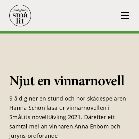
Fortsätt
till
Tog
innehållet
Navi
MIGRANTPRISET
SMÅLITKARTAN
OM SMÅLIT
Njut en vinnarnovell
KONTAKT
Slå dig ner en stund och hör skådespelaren
NYHETER
Hanna Schön läsa ur vinnarnovellen i
ANMÄLAN UTSTÄLLAR
SmåLits novelltävling 2021. Därefter ett
samtal mellan vinnaren Anna Enbom och
juryns ordförande