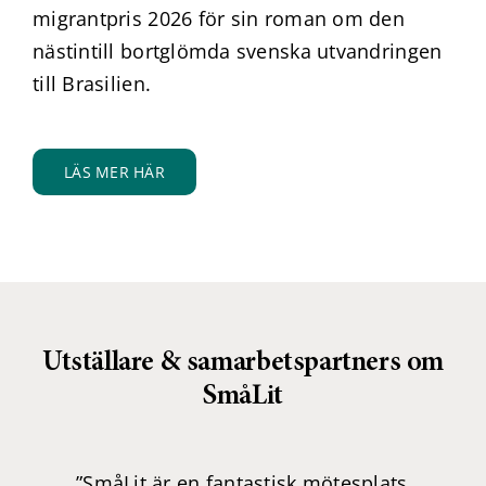
migrantpris 2026 för sin roman om den
nästintill bortglömda svenska utvandringen
till Brasilien.
LÄS MER HÄR
Utställare & samarbetspartners om
SmåLit
”SmåLit är en fantastisk mötesplats