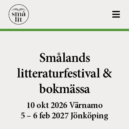
Fortsätt
till
Tog
innehållet
Navi
MIGRANTPRISET
SMÅLITKARTAN
Smålands
OM SMÅLIT
litteraturfestival &
KONTAKT
bokmässa
NYHETER
10 okt 2026 Värnamo
ANMÄLAN UTSTÄLLAR
5 – 6 feb 2027 Jönköping