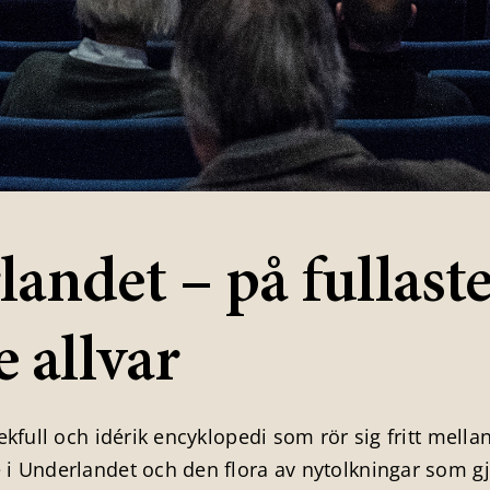
landet – på fullast
e allvar
lekfull och idérik encyklopedi som rör sig fritt mella
 i Underlandet och den flora av nytolkningar som g