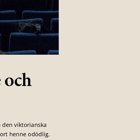
e och
n den viktorianska
jort henne odödlig.