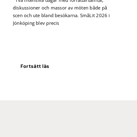
Två intensiva dagar med författarsamtal,
diskussioner och massor av möten både på
scen och ute bland besökarna. SmåLit 2026 i
Jönköping blev precis
Fortsätt läs