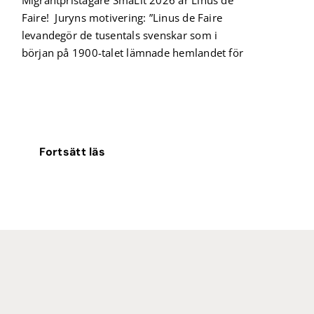
Migrantpristagare SmåLit 2026 är Linus de
Faire! Juryns motivering: ”Linus de Faire
levandegör de tusentals svenskar som i
början på 1900-talet lämnade hemlandet för
Fortsätt läs