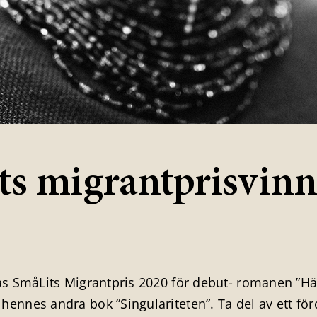
rets migrantprisvin
s SmåLits Migrantpris 2020 för debut- romanen ”Ha
ennes andra bok ”Singulariteten”. Ta del av ett fo