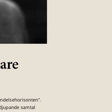
nare
̈ndelsehorisonten”.
̈rdjupande samtal