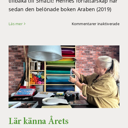
tillbaka till SmåLit! Hennes författarskap har
sedan den belönade boken Araben (2019)
för
Läs mer
Kommentarer inaktiverade
Vi
välk
Poo
Rohi
tillb
till
SmåL
2025
Lär känna Årets