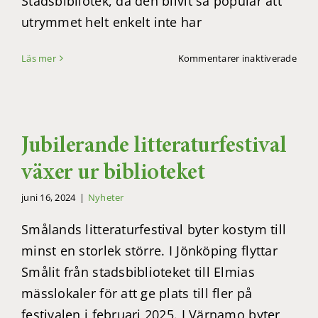
Stadsbibliotek, då den blivit så populär att
utrymmet helt enkelt inte har
för
Läs mer
Kommentarer inaktiverade
SmåL
flytt
till
Elmi
–
Jubilerande litteraturfestival
till
en
växer ur biblioteket
ny
juni 16, 2024
|
Nyheter
och
stör
Smålands litteraturfestival byter kostym till
aren
för
minst en storlek större. I Jönköping flyttar
litte
Smålit från stadsbiblioteket till Elmias
mässlokaler för att ge plats till fler på
festivalen i februari 2025. I Värnamo byter