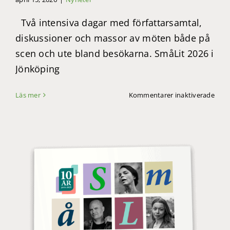
Två intensiva dagar med författarsamtal,
diskussioner och massor av möten både på
scen och ute bland besökarna. SmåLit 2026 i
Jönköping
för
Läs mer
Kommentarer inaktiverade
Tillb
SmåL
Jönk
2026