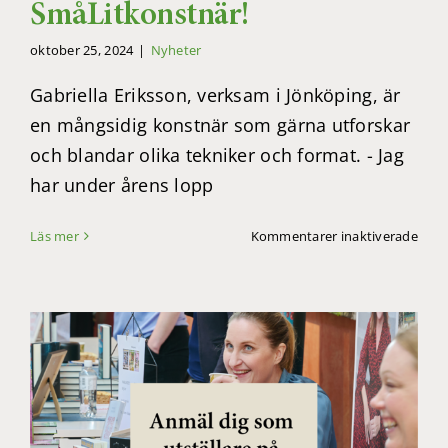
SmåLitkonstnär!
oktober 25, 2024
|
Nyheter
Gabriella Eriksson, verksam i Jönköping, är
en mångsidig konstnär som gärna utforskar
och blandar olika tekniker och format. - Jag
har under årens lopp
för
Läs mer
Kommentarer inaktiverade
Lär
känn
Året
SmåL