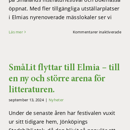
öppnat. Med fler tillgängliga utställarplatser
i Elmias nyrenoverade mässlokaler ser vi
för
Läs mer
Kommentarer inaktiverade
Anm
till
bok
är
öppe
SmåLit flyttar till Elmia – till
en ny och större arena för
litteraturen.
september 13, 2024
|
Nyheter
Under de senaste åren har festivalen vuxit
ur sitt tidigare hem, Jönköpings