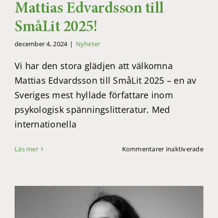
Mattias Edvardsson till
SmåLit 2025!
december 4, 2024
|
Nyheter
Vi har den stora glädjen att välkomna
Mattias Edvardsson till SmåLit 2025 – en av
Sveriges mest hyllade författare inom
psykologisk spänningslitteratur. Med
internationella
för
Läs mer
Kommentarer inaktiverade
Matt
Edva
till
SmåL
2025