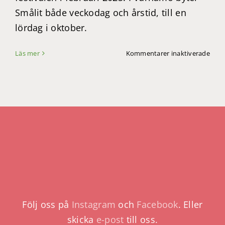
Smålit både veckodag och årstid, till en
lördag i oktober.
för
Läs mer
Kommentarer inaktiverade
Jubi
litte
växe
ur
bibli
Följ oss på
Instagram
och
Facebook
. Eller
skicka
e-post
till oss.