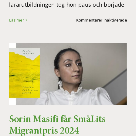
lärarutbildningen tog hon paus och började
för
Läs mer
Kommentarer inaktiverade
Spän
och
relat
på
Visi
Sorin Masifi får SmåLits
Migrantpris 2024