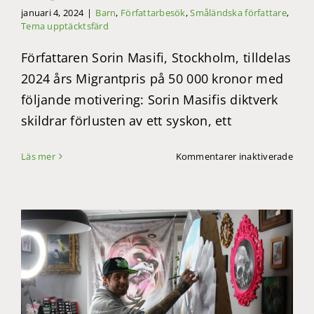
januari 4, 2024
|
Barn
,
Författarbesök
,
Småländska författare
,
Tema upptäcktsfärd
Författaren Sorin Masifi, Stockholm, tilldelas
2024 års Migrantpris på 50 000 kronor med
följande motivering: Sorin Masifis diktverk
skildrar förlusten av ett syskon, ett
för
Läs mer
Kommentarer inaktiverade
Sori
Masif
får
SmåL
Migr
2024