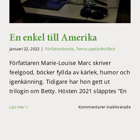
En enkel till Amerika
januari 22, 2022
|
Författarbesök
,
Tema upptäcktsfärd
Författaren Marie-Louise Marc skriver
feelgood, böcker fyllda av kärlek, humor och
igenkänning. Tidigare har hon gett ut
trilogin om Betty. Hösten 2021 släpptes ”En
för
Läs mer
Kommentarer inaktiverade
En
enke
till
Amer