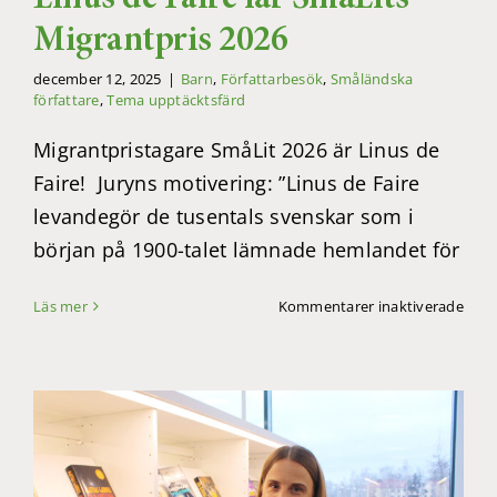
Linus de Faire får SmåLits
Migrantpris 2026
december 12, 2025
|
Barn
,
Författarbesök
,
Småländska
författare
,
Tema upptäcktsfärd
Migrantpristagare SmåLit 2026 är Linus de
Faire! Juryns motivering: ”Linus de Faire
levandegör de tusentals svenskar som i
början på 1900-talet lämnade hemlandet för
för
Läs mer
Kommentarer inaktiverade
Linu
de
Faire
får
SmåL
Migr
2026