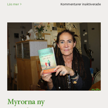
för
Läs mer
Kommentarer inaktiverade
”Sagi
bilds
bok
tema
hop
Myrorna ny