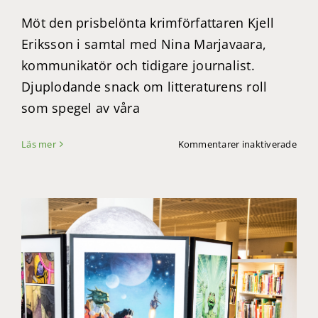
Möt den prisbelönta krimförfattaren Kjell
Eriksson i samtal med Nina Marjavaara,
kommunikatör och tidigare journalist.
Djuplodande snack om litteraturens roll
som spegel av våra
för
Läs mer
Kommentarer inaktiverade
Krim
med
Kjell