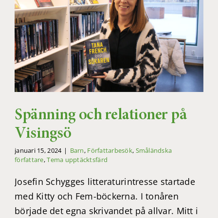
Spänning och relationer på
Visingsö
januari 15, 2024
|
Barn
,
Författarbesök
,
Småländska
författare
,
Tema upptäcktsfärd
Josefin Schygges litteraturintresse startade
med Kitty och Fem-böckerna. I tonåren
började det egna skrivandet på allvar. Mitt i