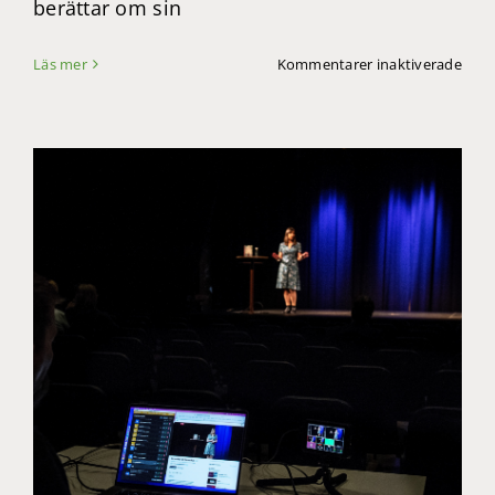
berättar om sin
för
Läs mer
Kommentarer inaktiverade
Hän
med
på
rymd