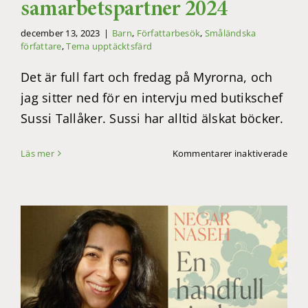
samarbetspartner 2024
december 13, 2023
|
Barn
,
Författarbesök
,
Småländska
författare
,
Tema upptäcktsfärd
Det är full fart och fredag på Myrorna, och
jag sitter ned för en intervju med butikschef
Sussi Tallåker. Sussi har alltid älskat böcker.
för
Läs mer
Kommentarer inaktiverade
Myro
ny
sama
2024