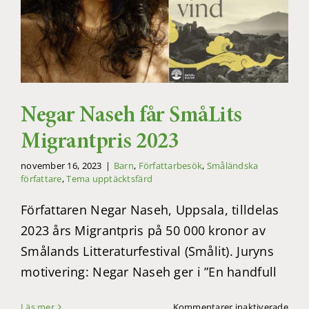
Negar Naseh får SmåLits
Migrantpris 2023
november 16, 2023
|
Barn
,
Författarbesök
,
Småländska
författare
,
Tema upptäcktsfärd
Författaren Negar Naseh, Uppsala, tilldelas
2023 års Migrantpris på 50 000 kronor av
Smålands Litteraturfestival (Smålit). Juryns
motivering: Negar Naseh ger i ”En handfull
för
Läs mer
Kommentarer inaktiverade