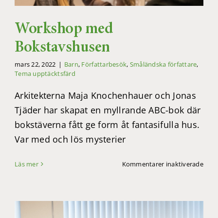
Workshop med
Bokstavshusen
mars 22, 2022
|
Barn
,
Författarbesök
,
Småländska författare
,
Tema upptäcktsfärd
Arkitekterna Maja Knochenhauer och Jonas
Tjäder har skapat en myllrande ABC-bok där
bokstäverna fått ge form åt fantasifulla hus.
Var med och lös mysterier
för
Läs mer
Kommentarer inaktiverade
Wor
med
Boks