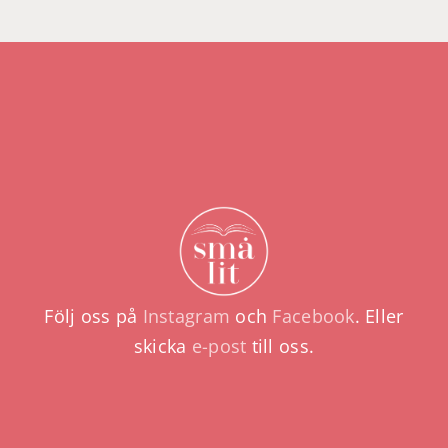
får
vi
fler
pojk
att
läsa?
Följ oss på
Instagram
och
Facebook
. Eller
skicka
e-post
till oss.