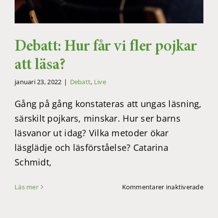
Debatt: Hur får vi fler pojkar
att läsa?
januari 23, 2022
|
Debatt
,
Live
Gång på gång konstateras att ungas läsning,
särskilt pojkars, minskar. Hur ser barns
läsvanor ut idag? Vilka metoder ökar
läsglädje och läsförståelse? Catarina
Schmidt,
för
Läs mer
Kommentarer inaktiverade
Deba
Hur