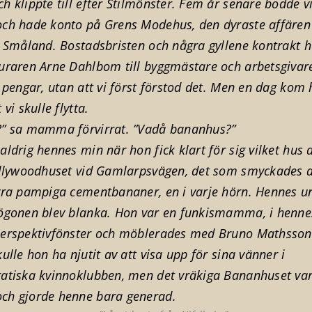
 klippte till efter Stilmönster. Fem år senare bodde vi
ch hade konto på Grens Modehus, den dyraste affären 
a Småland. Bostadsbristen och några gyllene kontrakt 
uraren Arne Dahlbom till byggmästare och arbetsgivar
 pengar, utan att vi först förstod det. Men en dag ko
vi skulle flytta.
” sa mamma förvirrat. ”Vadå bananhus?”
ldrig hennes min när hon fick klart för sig vilket hus d
ollywoodhuset vid Gamlarpsvägen, det som smyckades 
yra pampiga cementbananer, en i varje hörn. Hennes u
ögonen blev blanka. Hon var en funkismamma, i hen
erspektivfönster och möblerades med Bruno Mathsson
ulle hon ha njutit av att visa upp för sina vänner i
atiska kvinnoklubben, men det vräkiga Bananhuset va
h gjorde henne bara generad.