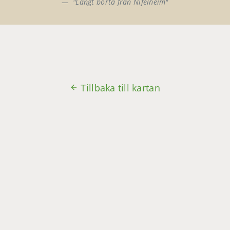
"Långt borta från Nifelheim"
Tillbaka till kartan