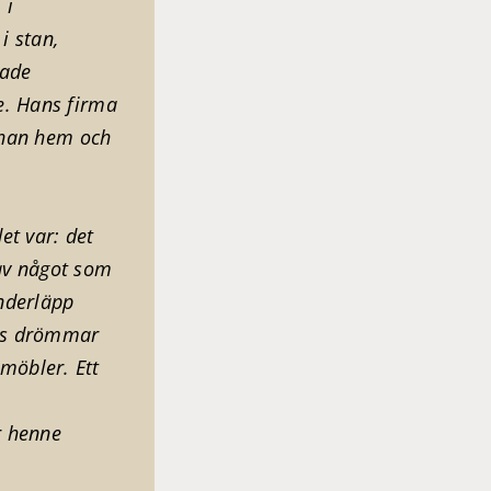
 i
i stan,
hade
e. Hans firma
m han hem och
et var: det
av något som
nderläpp
nes drömmar
möbler. Ett
r henne