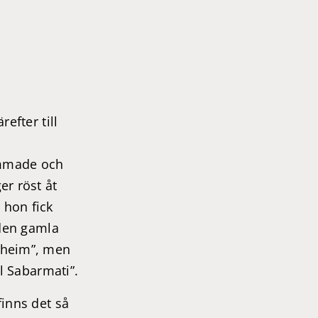
efter till
ammade och
er röst åt
 hon fick
 den gamla
lheim”, men
l Sabarmati”.
finns det så