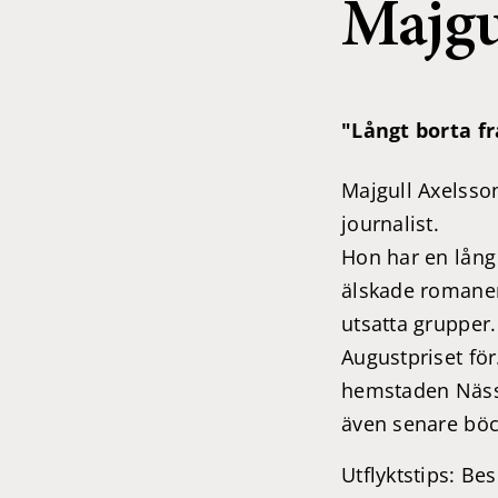
Majgu
"Långt borta f
Majgull Axelsson
journalist.
Hon har en lån
älskade romaner.
utsatta grupper
Augustpriset för
hemstaden Nässj
även senare böck
Utflyktstips: Be