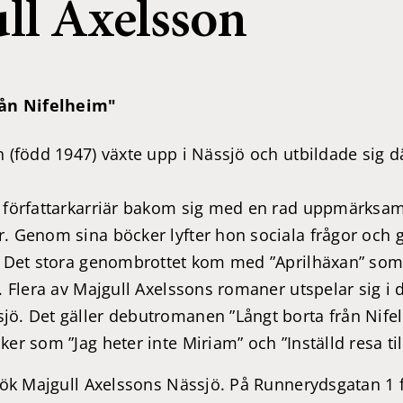
ll Axelsson
rån Nifelheim"
 (född 1947) växte upp i Nässjö och utbildade sig där
g författarkarriär bakom sig med en rad uppmärks
 Genom sina böcker lyfter hon sociala frågor och g
. Det stora genombrottet kom med ”Aprilhäxan” som
. Flera av Majgull Axelssons romaner utspelar sig i
ö. Det gäller debutromanen ”Långt borta från Nife
er som ”Jag heter inte Miriam” och ”Inställd resa til
sök Majgull Axelssons Nässjö. På Runnerydsgatan 1 