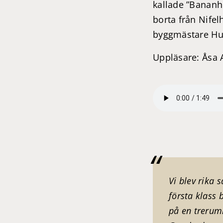
kallade ”Bananhu
borta från Nifel
byggmästare Hug
Uppläsare: Åsa
Vi blev rika 
första klass
på en trerum