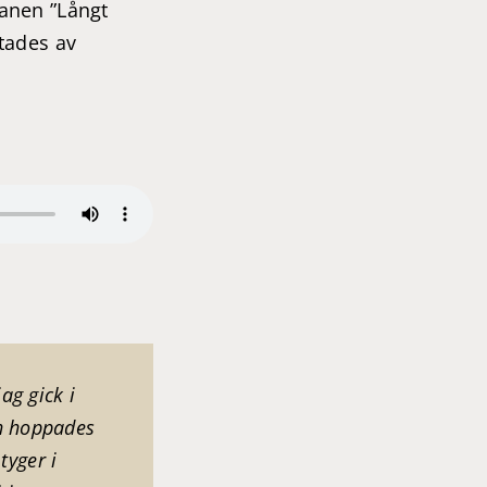
manen ”Långt
itades av
ag gick i
ch hoppades
yger i