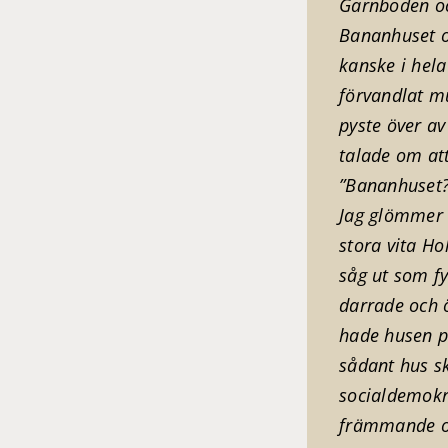
Garnboden och
Bananhuset o
kanske i hel
förvandlat m
pyste över av
talade om att 
”Bananhuset?
Jag glömmer a
stora vita H
såg ut som f
darrade och 
hade husen p
sådant hus sk
socialdemokr
främmande oc