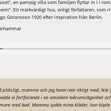
set”, en pampig villa som familjen flyttar in i i ro
heim”. Ett märkvärdigt hus, enligt författaren, som r
o Göransson 1920 efter inspiration från Berlin.
 Arhammar
så plötsligt, mamma och jag hann inte riktigt med, När j
 bodde vi fortfarande i en omodern tvårumslägenhet o
mare med bad. Mamma sydde mina kläder, hon köpte t