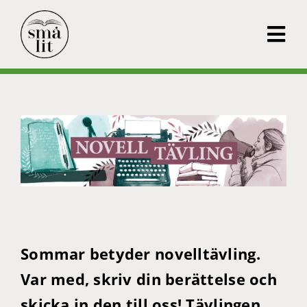
Fortsätt
till
Tog
innehållet
Navi
MIGRANTPRISET
SMÅLITKARTAN
OM SMÅLIT
KONTAKT
NYHETER
Sommar betyder novelltävling.
ANMÄLAN UTSTÄLLAR
Var med, skriv din berättelse och
skicka in den till oss! Tävlingen