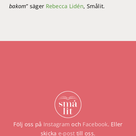
bakom
” säger
Rebecca Lidén
, Smålit.
Följ oss på
Instagram
och
Facebook
. Eller
skicka
e-post
till oss.